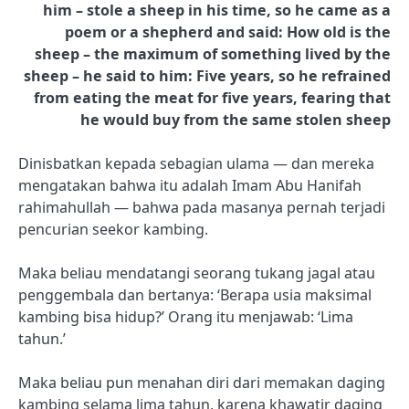
him – stole a sheep in his time, so he came as a
poem or a shepherd and said: How old is the
sheep – the maximum of something lived by the
sheep – he said to him: Five years, so he refrained
from eating the meat for five years, fearing that
he would buy from the same stolen sheep
Dinisbatkan kepada sebagian ulama — dan mereka
mengatakan bahwa itu adalah Imam Abu Hanifah
rahimahullah — bahwa pada masanya pernah terjadi
pencurian seekor kambing.
Maka beliau mendatangi seorang tukang jagal atau
penggembala dan bertanya: ‘Berapa usia maksimal
kambing bisa hidup?’ Orang itu menjawab: ‘Lima
tahun.’
Maka beliau pun menahan diri dari memakan daging
kambing selama lima tahun, karena khawatir daging