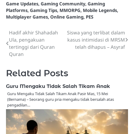
Game Updates
,
Gaming Community
,
Gaming
Platforms
,
Gaming Tips
,
MMORPG
,
Mobile Legends
,
Multiplayer Games
,
Online Gaming
,
PES
Hadif akhir Shahadah
Siswa yang terlibat dalam
Post
Ula, pengakuan
kasus intimidasi di MRSM
navigation
tertinggi dari Quran
telah dihapus – Asyraf
Quran
Related Posts
Guru Mengaku Tidak Salah Tikam Anak
Guru Mengaku Tidak Salah Tikam Anak Pasir Mas, 15 Mei
(Bernama) – Seorang guru pria mengaku tidak bersalah atas
pengadilan…