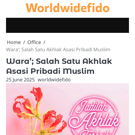
Worldwidefido
Skip
to
content
Home
Office
Wara’; Salah Satu Akhlak Asasi Pribadi Muslim
Wara’; Salah Satu Akhlak
Asasi Pribadi Muslim
25 June 2025
worldwidefido