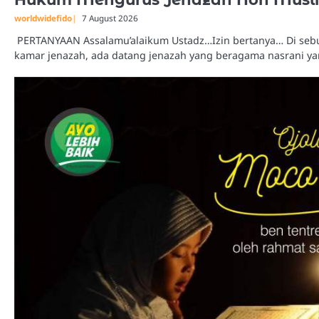
worldwidefido
7 August 2026
PERTANYAAN Assalamu’alaikum Ustadz…Izin bertanya… Di sebuah
kamar jenazah, ada datang jenazah yang beragama nasrani ya