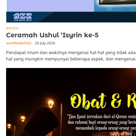
OFFICE
Ceramah Ushul ‘Isyrin ke-5
worldwidefido
26 July 2026
Pendapat imam dan wakilnya mengenai hal-hal yang tidak ada
hal yang mungkin mempunyai beberapa aspek, dan mengena