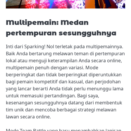
Multipemain: Medan
pertempuran sesungguhnya
Inti dari Sparking! Nol terletak pada multipemainnya.
Baik Anda bertarung melawan teman di pertempuran
lokal atau menguji keterampilan Anda secara online,
multipemain penuh dengan variasi. Mode
berperingkat dan tidak berperingkat diperuntukkan
bagi pemain kompetitif dan kasual, dan perjodohan
yang lancar berarti Anda tidak perlu menunggu lama
untuk memasuki pertandingan. Bagi saya,
kesenangan sesungguhnya datang dari membentuk
tim unik dan mencoba berbagai strategi melawan
lawan secara online.
Mode Team Battle yang baru menambahkan lapisan