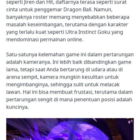
seperti Jiren dan Hit, daftarnya terasa seperti surat
cinta untuk penggemar Dragon Ball. Namun,
banyaknya roster memang menyebabkan beberapa
masalah keseimbangan, terutama dengan karakter
yang terlalu kuat seperti Ultra Instinct Goku yang
mendominasi permainan online.
Satu-satunya kelemahan game ini dalam pertarungan
adalah kameranya. Ini lebih baik dibandingkan game
lama, tetapi saat Anda bertarung di udara atau di
arena sempit, kamera mungkin kesulitan untuk
mengimbanginya, sehingga sulit untuk melacak
lawan. Hal ini bisa membuat frustasi, terutama dalam
pertarungan sengit di mana penentuan posisi adalah
kuncinya.