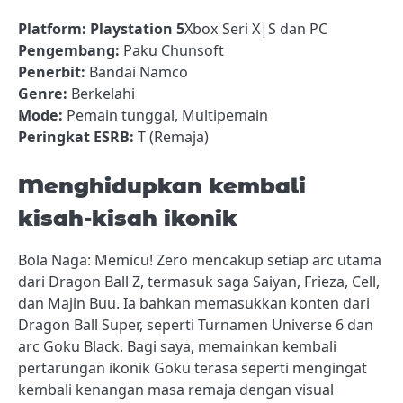
Platform:
Playstation 5
Xbox Seri X|S dan PC
Pengembang:
Paku Chunsoft
Penerbit:
Bandai Namco
Genre:
Berkelahi
Mode:
Pemain tunggal, Multipemain
Peringkat ESRB:
T (Remaja)
Menghidupkan kembali
kisah-kisah ikonik
Bola Naga: Memicu! Zero mencakup setiap arc utama
dari Dragon Ball Z, termasuk saga Saiyan, Frieza, Cell,
dan Majin Buu. Ia bahkan memasukkan konten dari
Dragon Ball Super, seperti Turnamen Universe 6 dan
arc Goku Black. Bagi saya, memainkan kembali
pertarungan ikonik Goku terasa seperti mengingat
kembali kenangan masa remaja dengan visual