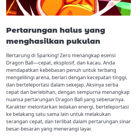
Pertarungan halus yang
menghasilkan pukulan
Bertarung di Sparking! Zero menangkap esensi
Dragon Ball—cepat, eksplosif, dan kacau. Anda
mendapatkan kebebasan penuh untuk terbang
mengelilingi arena, berlari dengan kecepatan tinggi,
dan berteleportasi dalam sekejap. Aksinya serba
cepat dan berlebihan, dengan sempurna menangkap
nuansa pertarungan Dragon Ball yang sebenarnya.
Karakter melontarkan ledakan energi, berteleportasi
ke belakang satu sama lain untuk melakukan
serangan cepat, dan terlibat dalam pertarungan sinar
besar-besaran yang menerangi layar.