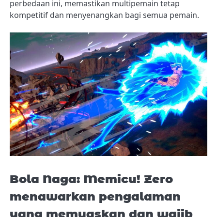
perbedaan ini, memastikan multipemain tetap
kompetitif dan menyenangkan bagi semua pemain.
Bola Naga: Memicu! Zero
menawarkan pengalaman
yang memuaskan dan wajib