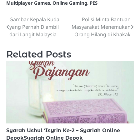
Multiplayer Games
,
Online Gaming
,
PES
Gambar Kepala Kuda
Polisi Minta Bantuan
Post
yang Pernah Diambil
Masyarakat Menemukan
navigation
dari Langit Malaysia
Orang Hilang di Khakak
Related Posts
Syarah Ushul ‘Isyrin Ke-2 – Syariah Online
DepokSyariah Online Depok