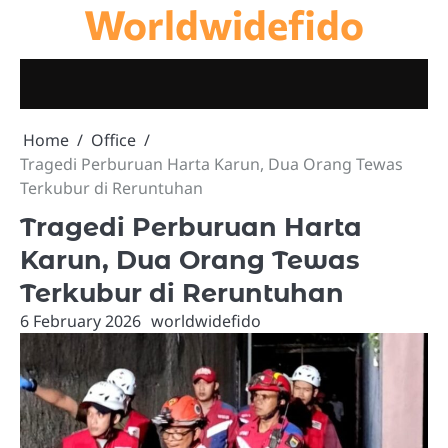
Worldwidefido
Skip
to
content
Home
Office
Tragedi Perburuan Harta Karun, Dua Orang Tewas
Terkubur di Reruntuhan
Tragedi Perburuan Harta
Karun, Dua Orang Tewas
Terkubur di Reruntuhan
6 February 2026
worldwidefido