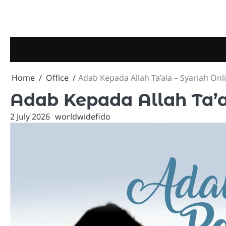
Skip
to
content
Home
Office
Adab Kepada Allah Ta’ala – Syariah On
Adab Kepada Allah Ta’a
2 July 2026
worldwidefido