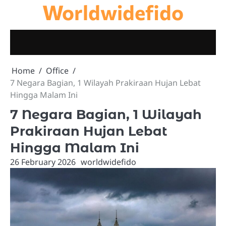
Worldwidefido
Skip
to
content
Home
Office
7 Negara Bagian, 1 Wilayah Prakiraan Hujan Lebat
Hingga Malam Ini
7 Negara Bagian, 1 Wilayah
Prakiraan Hujan Lebat
Hingga Malam Ini
26 February 2026
worldwidefido