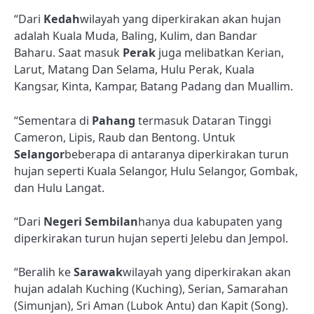
“Dari
Kedah
wilayah yang diperkirakan akan hujan
adalah Kuala Muda, Baling, Kulim, dan Bandar
Baharu. Saat masuk
Perak
juga melibatkan Kerian,
Larut, Matang Dan Selama, Hulu Perak, Kuala
Kangsar, Kinta, Kampar, Batang Padang dan Muallim.
“Sementara di
Pahang
termasuk Dataran Tinggi
Cameron, Lipis, Raub dan Bentong. Untuk
Selangor
beberapa di antaranya diperkirakan turun
hujan seperti Kuala Selangor, Hulu Selangor, Gombak,
dan Hulu Langat.
“Dari
Negeri Sembilan
hanya dua kabupaten yang
diperkirakan turun hujan seperti Jelebu dan Jempol.
“Beralih ke
Sarawak
wilayah yang diperkirakan akan
hujan adalah Kuching (Kuching), Serian, Samarahan
(Simunjan), Sri Aman (Lubok Antu) dan Kapit (Song).