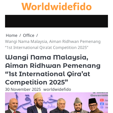
Worldwidefido
Skip
to
content
Home
Office
Wangi Nama Malaysia, Aiman ​​Ridhwan Pemenang
“1st International Qira’at Competition 2025”
Wangi Nama Malaysia,
Aiman ​​Ridhwan Pemenang
“1st International Qira’at
Competition 2025”
30 November 2025
worldwidefido