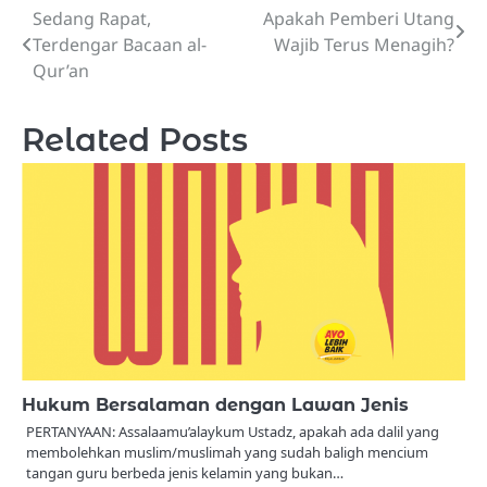
Sedang Rapat,
Apakah Pemberi Utang
Post
Terdengar Bacaan al-
Wajib Terus Menagih?
navigation
Qur’an
Related Posts
Hukum Bersalaman dengan Lawan Jenis
PERTANYAAN: Assalaamu’alaykum Ustadz, apakah ada dalil yang
membolehkan muslim/muslimah yang sudah baligh mencium
tangan guru berbeda jenis kelamin yang bukan…