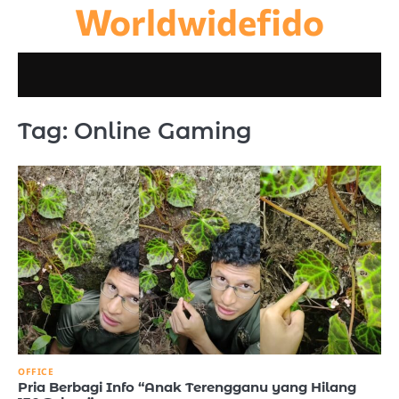
Worldwidefido
Skip
to
content
Tag:
Online Gaming
OFFICE
Pria Berbagi Info “Anak Terengganu yang Hilang