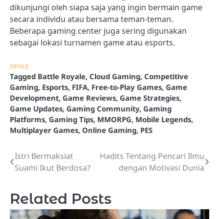
dikunjungi oleh siapa saja yang ingin bermain game
secara individu atau bersama teman-teman.
Beberapa gaming center juga sering digunakan
sebagai lokasi turnamen game atau esports.
OFFICE
Tagged
Battle Royale
,
Cloud Gaming
,
Competitive
Gaming
,
Esports
,
FIFA
,
Free-to-Play Games
,
Game
Development
,
Game Reviews
,
Game Strategies
,
Game Updates
,
Gaming Community
,
Gaming
Platforms
,
Gaming Tips
,
MMORPG
,
Mobile Legends
,
Multiplayer Games
,
Online Gaming
,
PES
Istri Bermaksiat
Hadits Tentang Pencari Ilmu
Post
Suami Ikut Berdosa?
dengan Motivasi Dunia
navigation
Related Posts