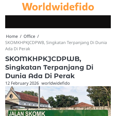
Worldwidefido
Skip
to
content
Home
Office
SKOMKHPKJCDPWB, Singkatan Terpanjang Di Dunia
Ada Di Perak
SKOMKHPKJCDPWB,
Singkatan Terpanjang Di
Dunia Ada Di Perak
12 February 2026
worldwidefido