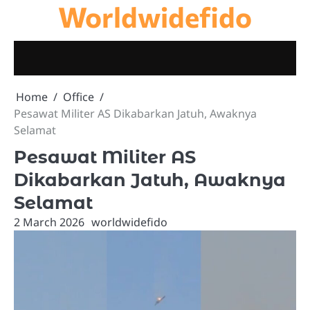
Worldwidefido
Skip
to
content
Home
Office
Pesawat Militer AS Dikabarkan Jatuh, Awaknya
Selamat
Pesawat Militer AS
Dikabarkan Jatuh, Awaknya
Selamat
2 March 2026
worldwidefido