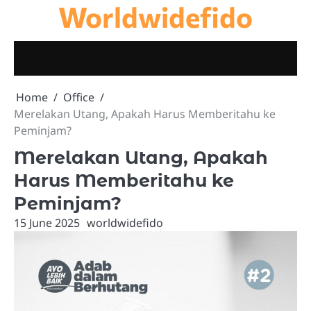
Worldwidefido
Skip
to
content
Home
Office
Merelakan Utang, Apakah Harus Memberitahu ke
Peminjam?
Merelakan Utang, Apakah
Harus Memberitahu ke
Peminjam?
15 June 2025
worldwidefido