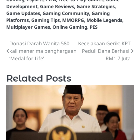
Development
,
Game Reviews
,
Game Strategies
,
Game Updates
,
Gaming Community
,
Gaming
Platforms
,
Gaming Tips
,
MMORPG
,
Mobile Legends
,
Multiplayer Games
,
Online Gaming
,
PES
Donasi Darah Wanita 580
Kecelakaan Gerik: KPT
Post
kali menerima penghargaan
Peduli Dana Berhasil
navigation
‘Medal for Life’
RM1.7 Juta
Related Posts