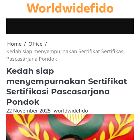
Worldwidefido
Skip
to
content
Home
Office
Kedah siap menyempurnakan Sertifikat Sertifikasi
Pascasarjana Pondok
Kedah siap
menyempurnakan Sertifikat
Sertifikasi Pascasarjana
Pondok
22 November 2025
worldwidefido