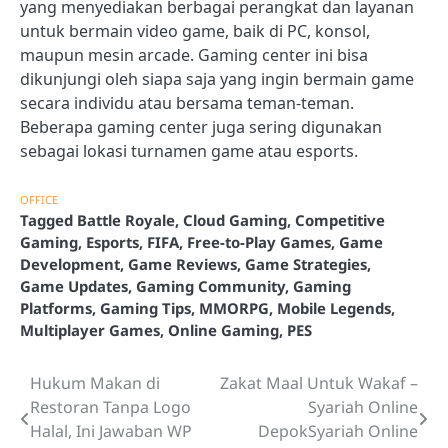
yang menyediakan berbagai perangkat dan layanan
untuk bermain video game, baik di PC, konsol,
maupun mesin arcade. Gaming center ini bisa
dikunjungi oleh siapa saja yang ingin bermain game
secara individu atau bersama teman-teman.
Beberapa gaming center juga sering digunakan
sebagai lokasi turnamen game atau esports.
OFFICE
Tagged
Battle Royale
,
Cloud Gaming
,
Competitive
Gaming
,
Esports
,
FIFA
,
Free-to-Play Games
,
Game
Development
,
Game Reviews
,
Game Strategies
,
Game Updates
,
Gaming Community
,
Gaming
Platforms
,
Gaming Tips
,
MMORPG
,
Mobile Legends
,
Multiplayer Games
,
Online Gaming
,
PES
Hukum Makan di
Zakat Maal Untuk Wakaf –
Post
Restoran Tanpa Logo
Syariah Online
navigation
Halal, Ini Jawaban WP
DepokSyariah Online