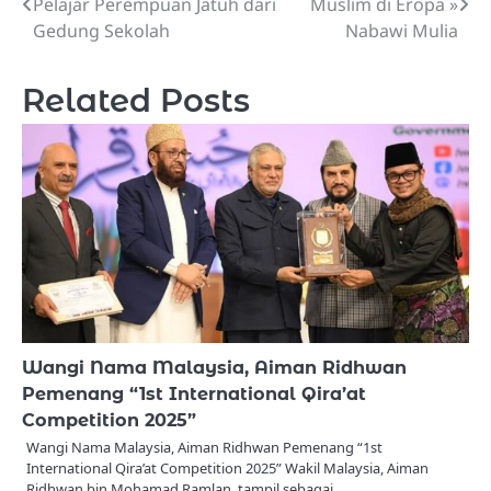
Pelajar Perempuan Jatuh dari
Muslim di Eropa »
navigation
Gedung Sekolah
Nabawi Mulia
Related Posts
Wangi Nama Malaysia, Aiman ​​Ridhwan
Pemenang “1st International Qira’at
Competition 2025”
Wangi Nama Malaysia, Aiman ​​Ridhwan Pemenang “1st
International Qira’at Competition 2025” Wakil Malaysia, Aiman ​​
Ridhwan bin Mohamad Ramlan, tampil sebagai…