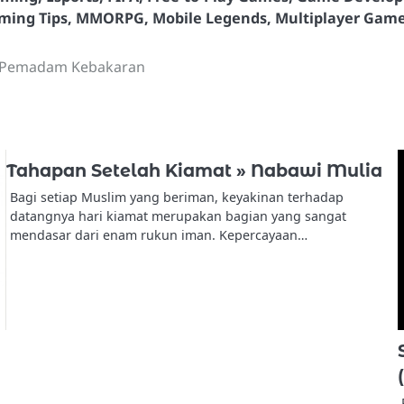
ming Tips
,
MMORPG
,
Mobile Legends
,
Multiplayer Gam
as Pemadam Kebakaran
Tahapan Setelah Kiamat » Nabawi Mulia
Bagi setiap Muslim yang beriman, keyakinan terhadap
datangnya hari kiamat merupakan bagian yang sangat
mendasar dari enam rukun iman. Kepercayaan…