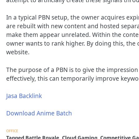
In a typical PBN setup, the owner acquires exp
are rebuilt with new content and hosted separa
make them appear unrelated. Within the content 
owner wants to rank higher. By doing this, the o
website.
The purpose of a PBN is to give the impression 
effectively, this can temporarily improve keywor
Jasa Backlink
Download Anime Batch
OFFICE
Tagged
Battle Royale
,
Cloud Gaming
,
Competitive G