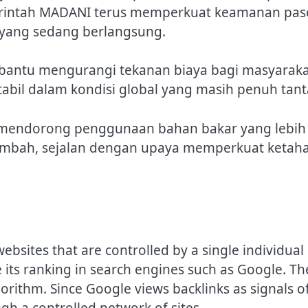
erintah MADANI terus memperkuat keamanan pas
l yang sedang berlangsung.
mbantu mengurangi tekanan biaya bagi masyarak
 stabil dalam kondisi global yang masih penuh t
endorong penggunaan bahan bakar yang lebih ef
 limbah, sejalan dengan upaya memperkuat keta
websites that are controlled by a single individua
ce its ranking in search engines such as Google. T
gorithm. Since Google views backlinks as signals 
ugh a controlled network of sites.