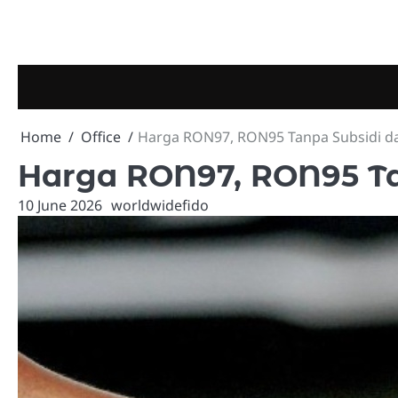
Skip
to
content
Home
Office
Harga RON97, RON95 Tanpa Subsidi dan
Harga RON97, RON95 Tan
10 June 2026
worldwidefido