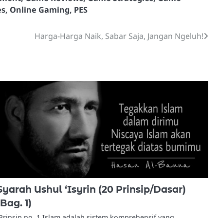
es
,
Online Gaming
,
PES
Harga-Harga Naik, Sabar Saja, Jangan Ngeluh!
Syarah Ushul ‘Isyrin (20 Prinsip/Dasar)
(Bag. 1)
Prinsip no. 1 Islam adalah sistem komprehensif yang