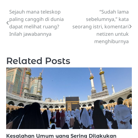
Sejauh mana teleskop
“Sudah lama
Post
paling canggih di dunia
sebelumnya,” kata
navigation
dapat melihat ruang?
seorang istri, komentari
Inilah jawabannya
netizen untuk
menghiburnya
Related Posts
Kesalahan Umum yang Sering Dilakukan