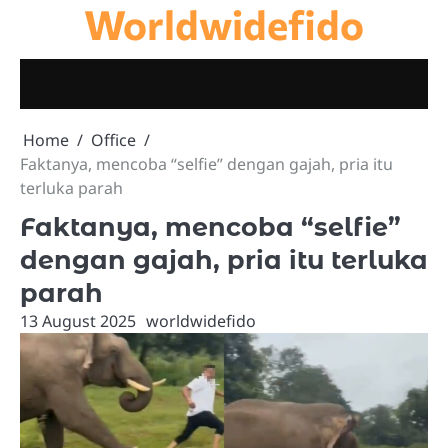
Worldwidefido
Skip
to
content
Home
Office
Faktanya, mencoba “selfie” dengan gajah, pria itu
terluka parah
Faktanya, mencoba “selfie”
dengan gajah, pria itu terluka
parah
13 August 2025
worldwidefido