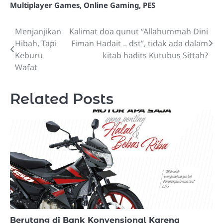
Multiplayer Games
,
Online Gaming
,
PES
Menjanjikan
Kalimat doa qunut “Allahummah Dini
Post
Hibah, Tapi
Fiman Hadait .. dst”, tidak ada dalam
navigation
Keburu
kitab hadits Kutubus Sittah?
Wafat
Related Posts
Berutang di Bank Konvensional Karena