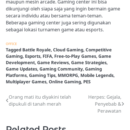
maupun mesin arcade. Gaming center ini bisa
dikunjungi oleh siapa saja yang ingin bermain game
secara individu atau bersama teman-teman.
Beberapa gaming center juga sering digunakan
sebagai lokasi turnamen game atau esports.
OFFICE
Tagged
Battle Royale
,
Cloud Gaming
,
Competitive
Gaming
,
Esports
,
FIFA
,
Free-to-Play Games
,
Game
Development
,
Game Reviews
,
Game Strategies
,
Game Updates
,
Gaming Community
,
Gaming
Platforms
,
Gaming Tips
,
MMORPG
,
Mobile Legends
,
Multiplayer Games
,
Online Gaming
,
PES
Orang mati itu diyakini telah
Herpes: Gejala,
Post
dipukuli di tanah merah
Penyebab &
navigation
Perawatan
Related Posts