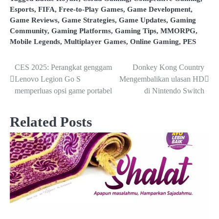
Esports
,
FIFA
,
Free-to-Play Games
,
Game Development
,
Game Reviews
,
Game Strategies
,
Game Updates
,
Gaming
Community
,
Gaming Platforms
,
Gaming Tips
,
MMORPG
,
Mobile Legends
,
Multiplayer Games
,
Online Gaming
,
PES
CES 2025: Perangkat genggam
Donkey Kong Country
Post
Lenovo Legion Go S
Mengembalikan ulasan HD
navigation
memperluas opsi game portabel
di Nintendo Switch
Related Posts